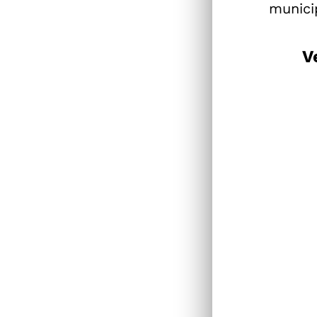
munici
V