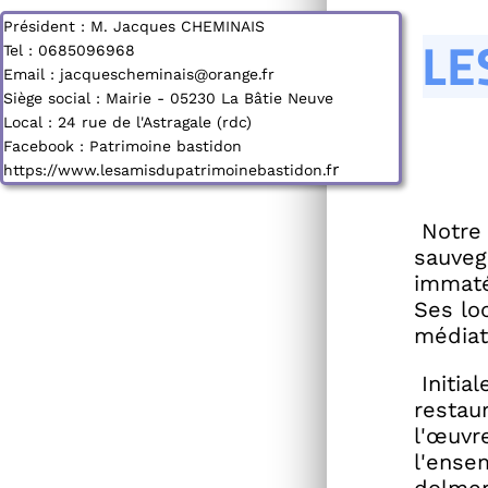
Président : M. Jacques CHEMINAIS
LE
Tel : 0685096968
Email : jacquescheminais@orange.fr
Siège social : Mairie - 05230 La Bâtie Neuve
Local : 24 rue de l'Astragale (rdc)
Facebook : Patrimoine bastidon
r
https://www.lesamisdupatrimoinebastidon.f
Notre 
sauveg
immaté
Ses lo
médiat
Initi
restau
l'œuvre
l'ense