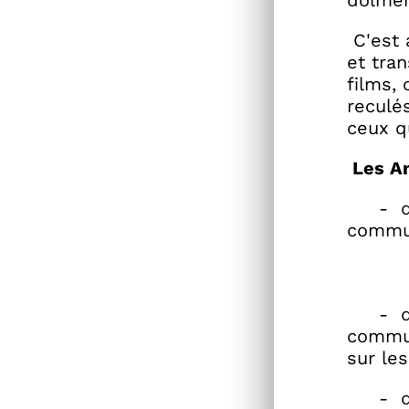
dolmen
C'est 
et tra
films, 
reculé
ceux q
Les Am
- de r
comm
- de
commun
sur les
- de 