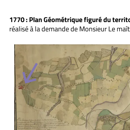
1770 :
Plan Géométrique figuré du territ
réalisé à la demande de Monsieur Le maître
call_received