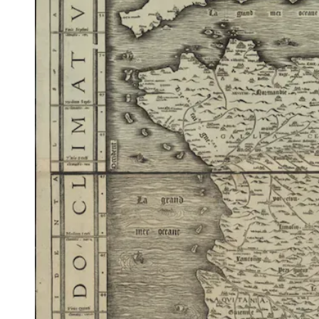
En 1926,
adoption d
règlement intérieur
Cliquer sur les flèches pour lire l'integr
règlement))