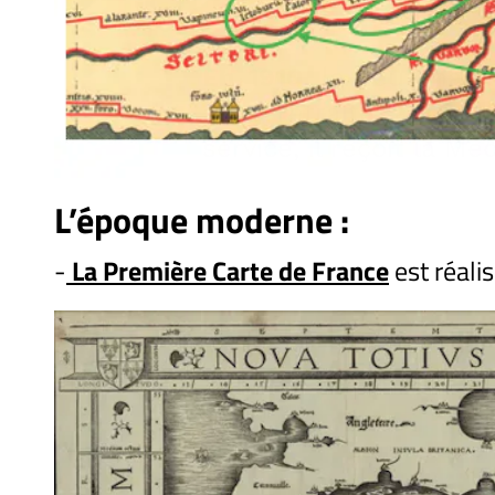
En 1910
, le lieutenant
à la retraite après
service, il reçoit la Méd
L’époque moderne :
-
La Première Carte de France
est réali